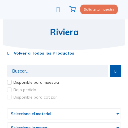
Solicita tu muestra
Viste tu sofá
Política de privacidad
Riviera
Volver a Todos los Productos
Disponible para muestra
Bajo pedido
Disponible para cotizar
Selecciona el material...
Selecciona la marca...