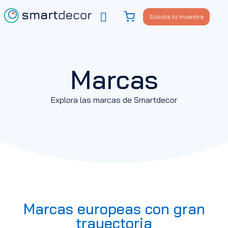
Solicita tu muestra
Viste tu sofá
Política de privacidad
Marcas
Explora las marcas de Smartdecor
Marcas europeas con gran
trayectoria