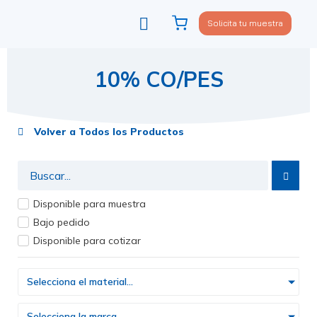
Solicita tu muestra
Viste tu sofá
Política de privacidad
10% CO/PES
Volver a Todos los Productos
Disponible para muestra
Bajo pedido
Disponible para cotizar
Selecciona el material...
Selecciona la marca...