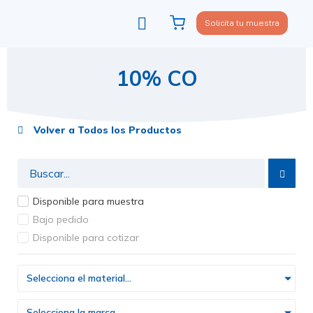
Solicita tu muestra
Viste tu sofá
Política de privacidad
10% CO
Volver a Todos los Productos
Disponible para muestra
Bajo pedido
Disponible para cotizar
Selecciona el material...
Selecciona la marca...