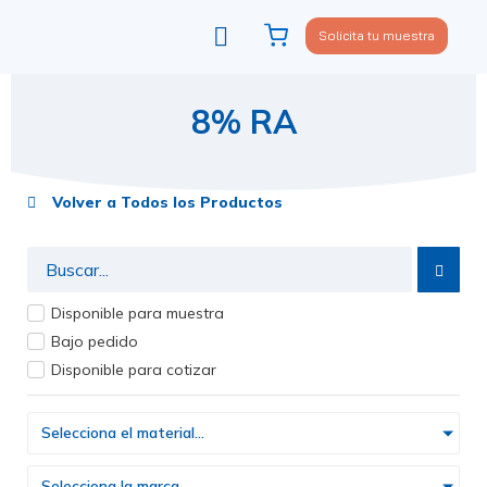
Solicita tu muestra
Viste tu sofá
Política de privacidad
8% RA
Volver a Todos los Productos
Disponible para muestra
Bajo pedido
Disponible para cotizar
Selecciona el material...
Selecciona la marca...