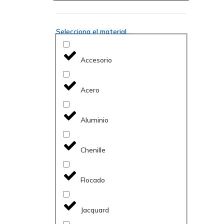
Selecciona el material...
Accesorio
Acero
Aluminio
Chenille
Flocado
Jacquard