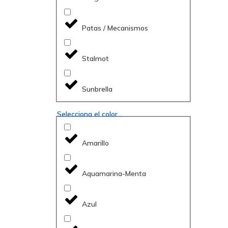
Patas / Mecanismos
Stalmot
Sunbrella
Selecciona el color...
Amarillo
Aquamarina-Menta
Azul