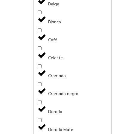
Beige
Blanco
Café
Celeste
Cromado
Cromado negro
Dorado
Dorado Mate