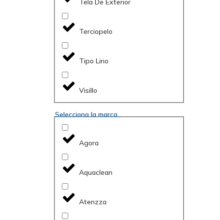
Tela De Exterior
Terciopelo
Tipo Lino
Visillo
Selecciona la marca...
Agora
Aquaclean
Atenzza