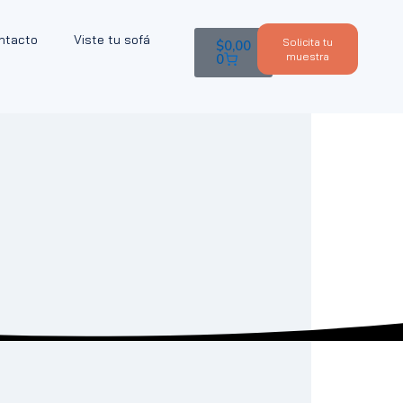
ntacto
Viste tu sofá
Solicita tu
$
0,00
muestra
0