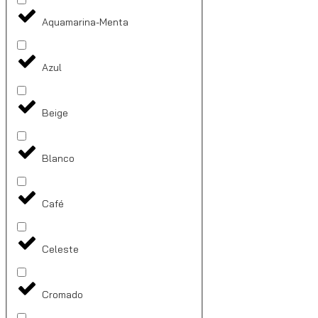
Aquamarina-Menta
Azul
Beige
Blanco
Café
Celeste
Cromado