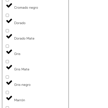
Cromado negro
Dorado
Dorado Mate
Gris
Gris Mate
Gris-negro
Marrón