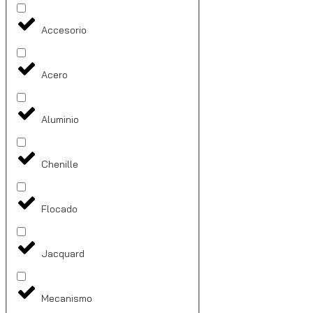
Accesorio
Acero
Aluminio
Chenille
Flocado
Jacquard
Mecanismo