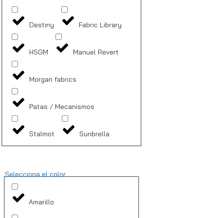
Destiny
Fabric Library
HSGM
Manuel Revert
Morgan fabrics
Patas / Mecanismos
Stalmot
Sunbrella
Selecciona el color...
Amarillo