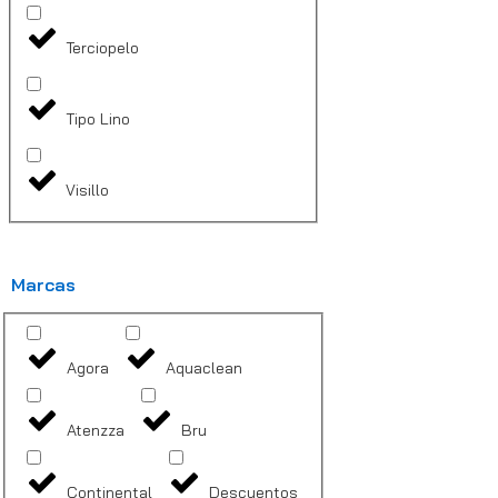
Terciopelo
Tipo Lino
Visillo
Marcas
Agora
Aquaclean
Atenzza
Bru
Continental
Descuentos