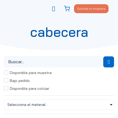
Solicita tu muestra
Viste tu sofá
Política de privacidad
cabecera
Disponible para muestra
Bajo pedido
Disponible para cotizar
Selecciona el material...