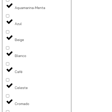
Aquamarina-Menta
Azul
Beige
Blanco
Café
Celeste
Cromado