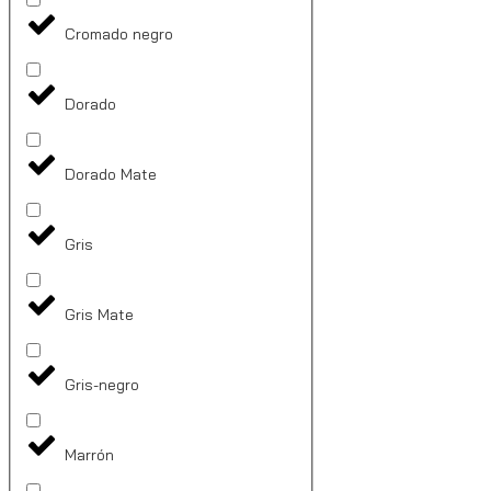
Cromado negro
Dorado
Dorado Mate
Gris
Gris Mate
Gris-negro
Marrón