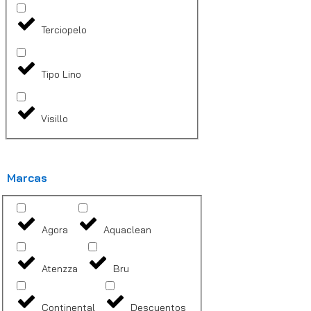
Terciopelo
Tipo Lino
Visillo
Marcas
Agora
Aquaclean
Atenzza
Bru
Continental
Descuentos