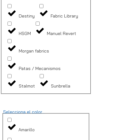
Destiny
Fabric Library
HSGM
Manuel Revert
Morgan fabrics
Patas / Mecanismos
Stalmot
Sunbrella
Selecciona el color...
Amarillo