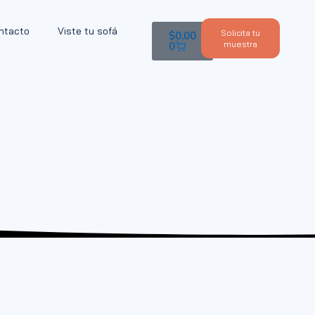
ntacto
Viste tu sofá
Solicita tu
$
0,00
muestra
0