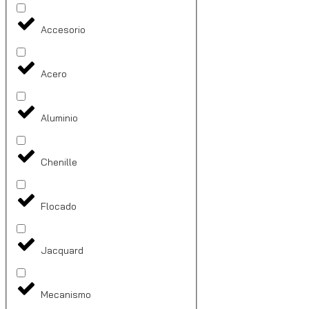
Accesorio
Acero
Aluminio
Chenille
Flocado
Jacquard
Mecanismo