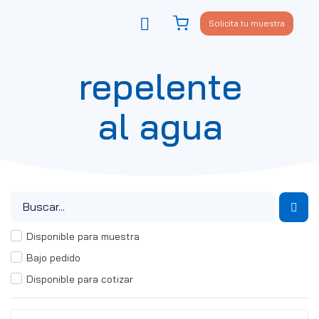
Solicita tu muestra
Viste tu sofá
Política de privacidad
repelente
al agua
Disponible para muestra
Bajo pedido
Disponible para cotizar