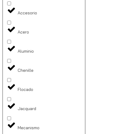
Accesorio
Acero
Aluminio
Chenille
Flocado
Jacquard
Mecanismo