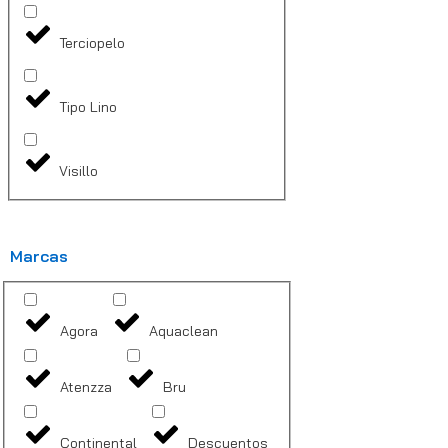
Terciopelo
Tipo Lino
Visillo
Marcas
Agora
Aquaclean
Atenzza
Bru
Continental
Descuentos