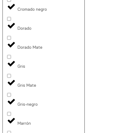
Cromado negro
Dorado
Dorado Mate
Gris
Gris Mate
Gris-negro
Marrón