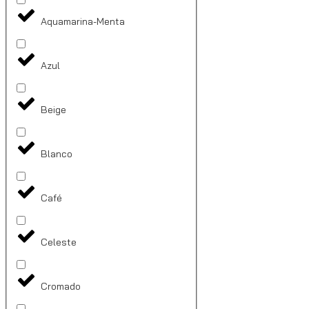
Aquamarina-Menta
Azul
Beige
Blanco
Café
Celeste
Cromado