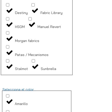
Destiny
Fabric Library
HSGM
Manuel Revert
Morgan fabrics
Patas / Mecanismos
Stalmot
Sunbrella
Selecciona el color...
Amarillo