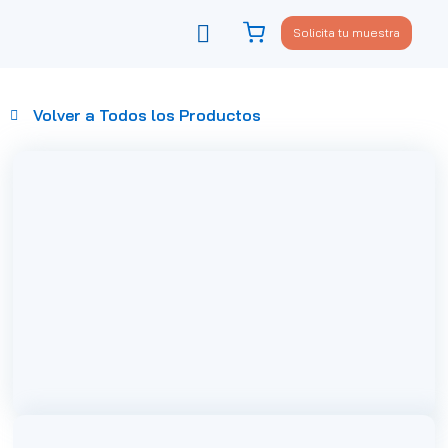
Solicita tu muestra
Viste tu sofá
Política de privacidad
Volver a Todos los Productos