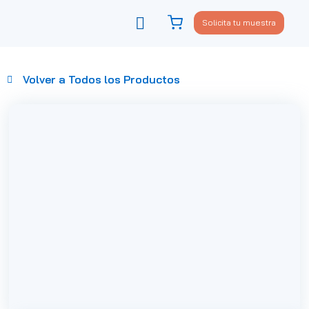
Solicita tu muestra
Viste tu sofá
Política de privacidad
Volver a Todos los Productos