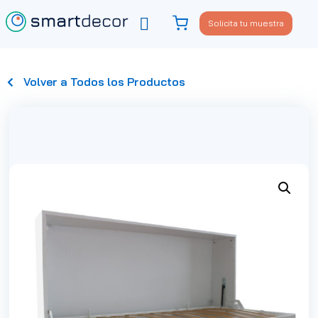
Solicita tu muestra
Viste tu sofá
Política de privacidad
Volver a Todos los Productos