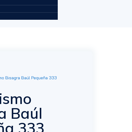
o Bisagra Baúl Pequeña 333
ismo
a Baúl
ña 333