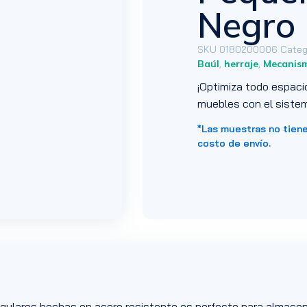
Negro
SKU
0180200006
Categ
Baúl
,
herraje
,
Mecanis
¡Optimiza todo espaci
muebles con el sistem
*Las muestras no tien
costo de envío.
ngulares hechas en acero resistente es perfecto para almacen