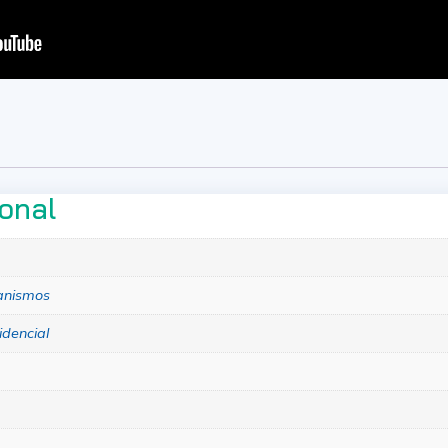
ional
anismos
idencial