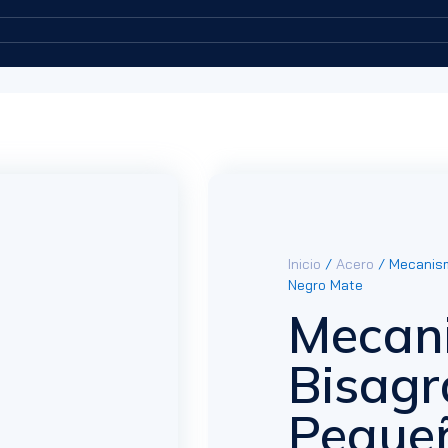
Inicio
/
Acero
/ Mecanism
Negro Mate
Mecan
Bisagr
Peque