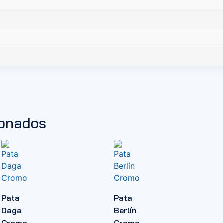
s
ionados
Pata
Pata
Daga
Berlín
Cromo
Cromo