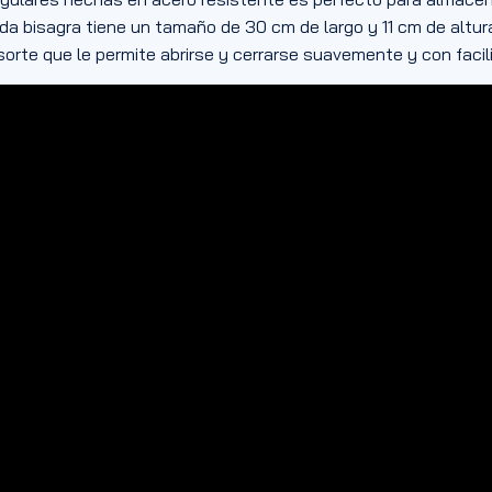
Cada bisagra tiene un tamaño de 30 cm de largo y 11 cm de altu
orte que le permite abrirse y cerrarse suavemente y con facil