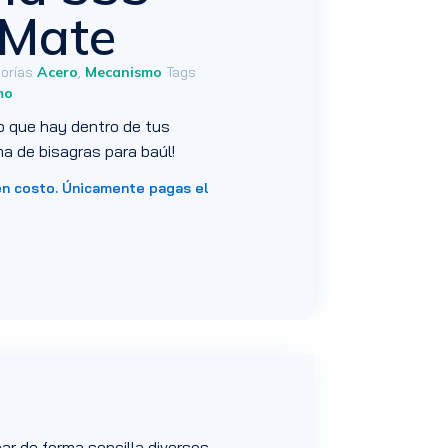
 Mate
orías
Acero
,
Mecanismo
Tags
mo
o que hay dentro de tus
a de bisagras para baúl!
en costo. Únicamente pagas el
ar de forma sencilla diversos