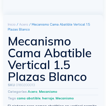
Inicio
/
Acero
/ Mecanismo Cama Abatible Vertical 1.5
Plazas Blanco
Mecanismo
Cama Abatible
Vertical 1.5
Plazas Blanco
SKU
0180200013
Categorías
Acero
,
Mecanismo
Tags
cama abatible
,
herraje
,
Mecanismo
El sistema para camas abatibles en vertical permite