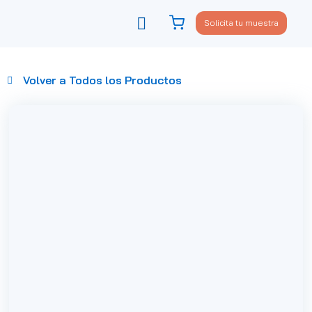
Solicita tu muestra
Viste tu sofá
Política de privacidad
Volver a Todos los Productos