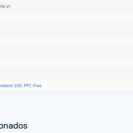
0% VI
andard 100
,
PFC Free
ionados