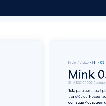
Inicio
/
Visillo
/ Mink 03
Mink 0
SKU
100100007
Categor
Tela para cortinas tip
translúcido. Posee tec
con agua Aquaclean y 