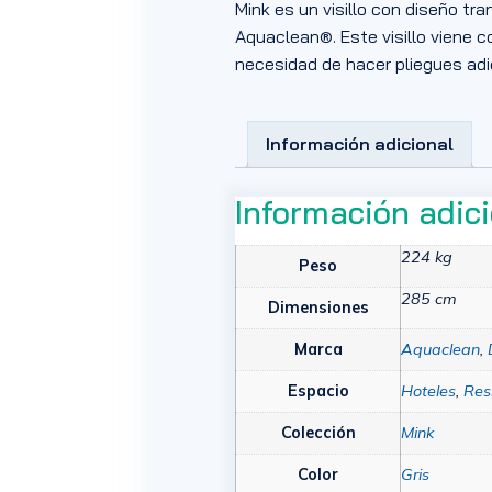
Mink es un visillo con diseño tr
Aquaclean®. Este visillo viene c
necesidad de hacer pliegues adic
Información adicional
Información adic
224 kg
Peso
285 cm
Dimensiones
Marca
Aquaclean
,
Espacio
Hoteles
,
Res
Colección
Mink
Color
Gris