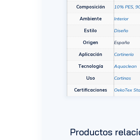
Composición
10% PES
,
9
Ambiente
Interior
Estilo
Diseño
Origen
España
Aplicación
Cortinería
Tecnología
Aquaclean
Uso
Cortinas
Certificaciones
OekoTex St
Productos relac