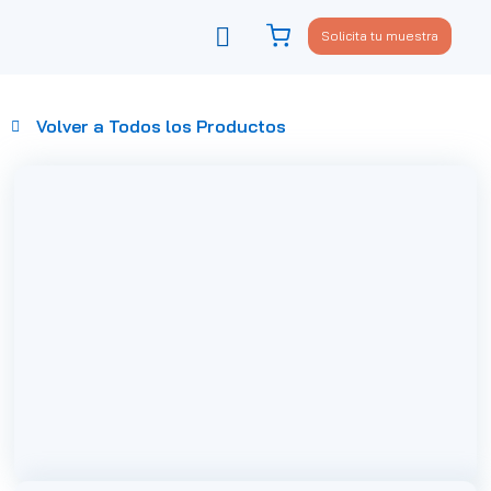
Solicita tu muestra
Viste tu sofá
Política de privacidad
Volver a Todos los Productos