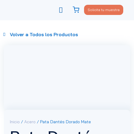
Solicita tu muestra
Viste tu sofá
Política de privacidad
Volver a Todos los Productos
Inicio
/
Acero
/ Pata Dantés Dorado Mate