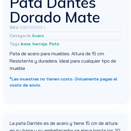
Pata Dantés
Dorado Mate
SKU
0180100019-1
Categoría
Acero
Tags
base
,
herraje
,
Pata
Pata de acero para muebles. Altura de 15 cm.
Resistente y duradera. Ideal para cualquier tipo de
mueble
*Las muestras no tienen costo. Únicamente pagas el
costo de envío.
La pata Dantés es de acero y tiene 15 cm de altura
en su base y su embellecedor se eleva hasta los 20