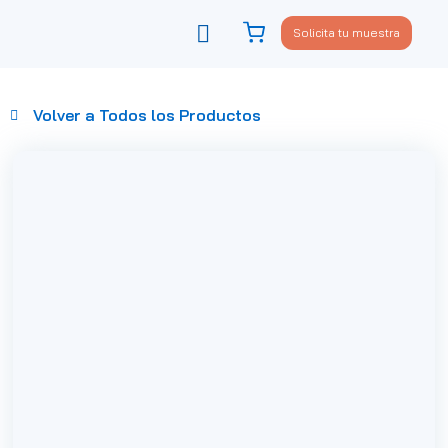
Solicita tu muestra
Viste tu sofá
Política de privacidad
Volver a Todos los Productos