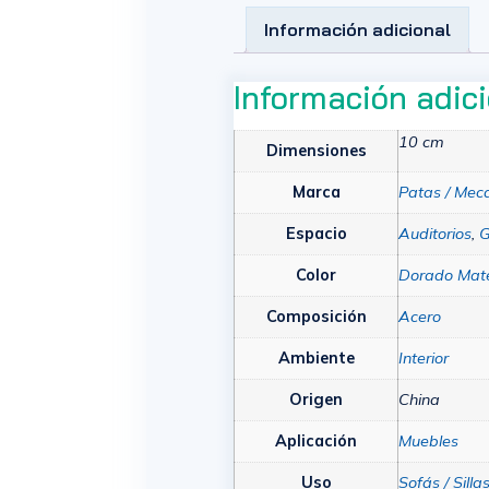
Información adicional
Información adic
10 cm
Dimensiones
Marca
Patas / Mec
Espacio
Auditorios
,
G
Color
Dorado Mat
Composición
Acero
Ambiente
Interior
Origen
China
Aplicación
Muebles
Uso
Sofás / Silla