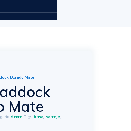
dock Dorado Mate
Paddock
o Mate
goría
Acero
Tags
base
,
herraje
,