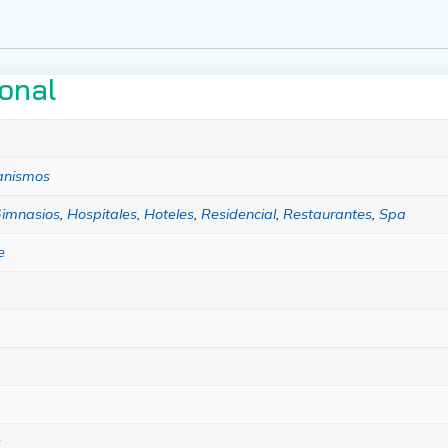
ional
anismos
imnasios
,
Hospitales
,
Hoteles
,
Residencial
,
Restaurantes
,
Spa
e
s