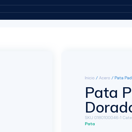
Inicio
/
Acero
/ Pata Pad
Pata 
Dorad
SKU
0180100046-1
Cate
Pata