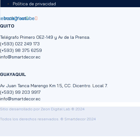
Política de privacidad
cebook
Instagram
Youtube
QUITO
Telégrafo Primero OE2-149 y Av de la Prensa.
(+593) 022 249 173
(+593) 98 375 6259
info@smartdecor.ec
GUAYAQUIL
Av Juan Tanca Marengo Km 1.5, CC. Dicentro. Local 7.
(+593) 99 203 9917
info@smartdecor.ec
Sitio desarrollado por
Zeon Digital Lab
© 2024
Todos los derechos reservados. © Smartdecor 2024