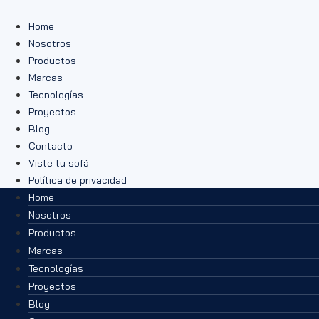
Ir
al
Home
contenido
Nosotros
Productos
Marcas
Tecnologías
Proyectos
Blog
Contacto
Viste tu sofá
Política de privacidad
Home
Nosotros
Productos
Marcas
Tecnologías
Proyectos
Blog