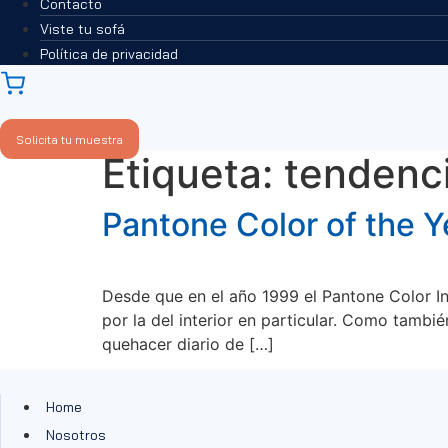
Contacto
Viste tu sofá
Política de privacidad
Carrito
Solicita tu muestra
Etiqueta:
tendenc
Pantone Color of the
Desde que en el año 1999 el Pantone Color I
por la del interior en particular. Como tamb
quehacer diario de […]
Home
Nosotros