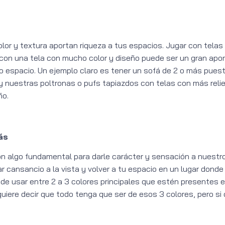
lor y textura aportan riqueza a tus espacios. Jugar con telas 
on una tela con mucho color y diseño puede ser un gran aport
 espacio. Un ejemplo claro es tener un sofá de 2 o más pues
r y nuestras poltronas o pufs tapiazdos con telas con más relie
ño.
ás
son algo fundamental para darle carácter y sensación a nuestr
r cansancio a la vista y volver a tu espacio en un lugar donde
de usar entre 2 a 3 colores principales que estén presentes e
uiere decir que todo tenga que ser de esos 3 colores, pero si