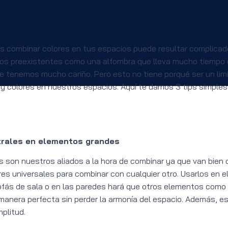
 combinar colores en tus espacios puede resultar complicad
os preexistentes como una alfombra que lleva mucho tiempo 
le tenemos mucho cariño. Pero esto no tiene porqué ser un limi
y colores en nuestros espacios. Aquí te damos 3 tips simples
utrales en elementos grandes
s son nuestros aliados a la hora de combinar ya que van bien c
ores universales para combinar con cualquier otro. Usarlos en
fás de sala o en las paredes hará que otros elementos como 
manera perfecta sin perder la armonía del espacio. Además, 
plitud.