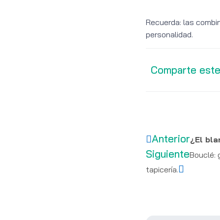
Recuerda: las combin
personalidad.
Comparte este
Anterior
¿El bla
Siguiente
Bouclé: 
tapicería.