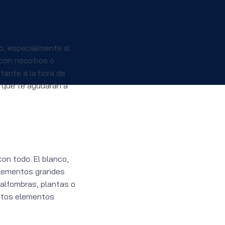
o, especialmente si
con nosotros o
tante a la hora de
 que te ayudarán a
on todo. El blanco,
 elementos grandes
alfombras, plantas o
estos elementos