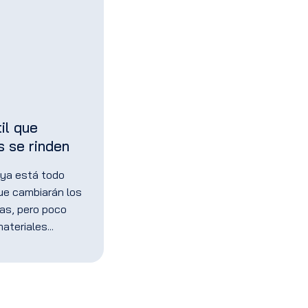
il que
s se rinden
 ya está todo
Que cambiarán los
ras, pero poco
materiales