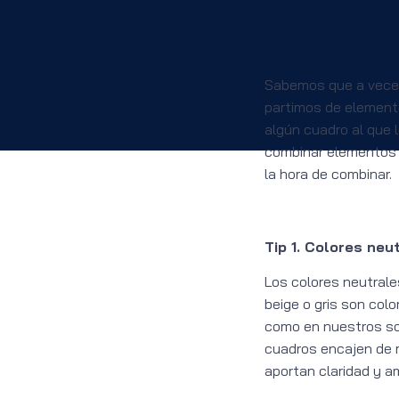
Sabemos que a veces
partimos de element
algún cuadro al que 
combinar elementos 
la hora de combinar.
Tip 1. Colores ne
Los colores neutrale
beige o gris son col
como en nuestros so
cuadros encajen de 
aportan claridad y am