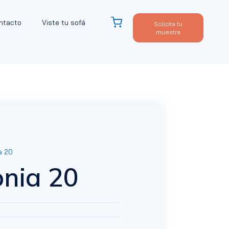
ntacto
Viste tu sofá
Solicita tu
muestra
a 20
nia 20