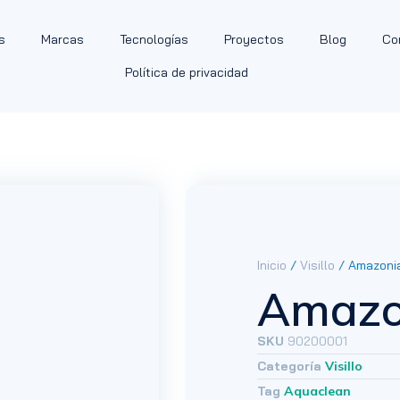
s
Marcas
Tecnologías
Proyectos
Blog
Co
Política de privacidad
Inicio
/
Visillo
/ Amazoni
Amazo
SKU
90200001
Categoría
Visillo
Tag
Aquaclean