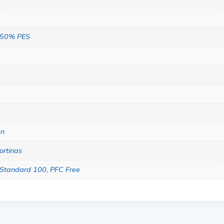
50% PES
a
an
ortinas
Standard 100
,
PFC Free