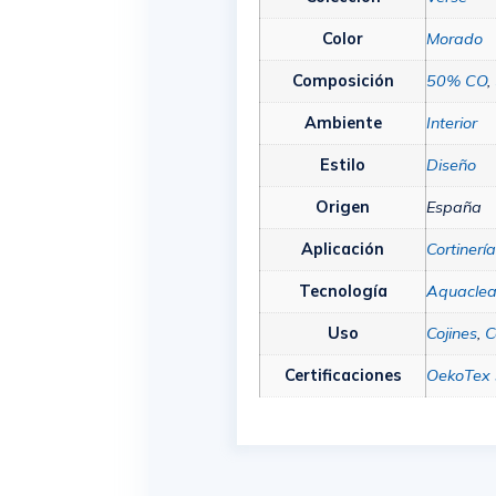
Color
Morado
Composición
50% CO
,
Ambiente
Interior
Estilo
Diseño
Origen
España
Aplicación
Cortinerí
Tecnología
Aquacle
Uso
Cojines
,
C
Certificaciones
OekoTex 