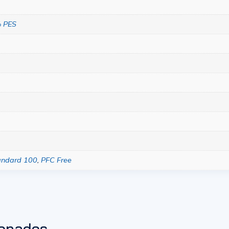
 PES
andard 100
,
PFC Free
ionados