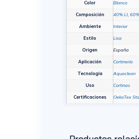
Color
Blanco
Composición
40% LI
,
60%
Ambiente
Interior
Estilo
Lisa
Origen
España
Aplicación
Cortinería
Tecnología
Aquaclean
Uso
Cortinas
Certificaciones
OekoTex St
Productos relac