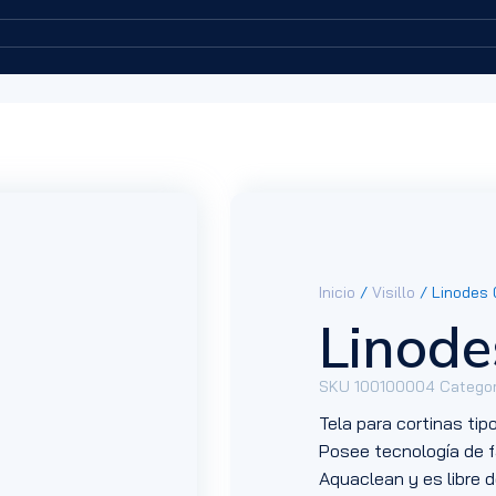
Inicio
/
Visillo
/ Linodes 
Linode
SKU
100100004
Categor
Tela para cortinas tipo 
Posee tecnología de f
Aquaclean y es libre de