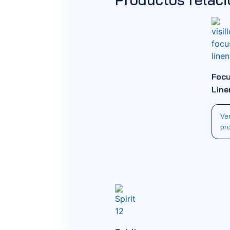
Foc
Line
Ve
pr