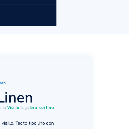
nen
Linen
ría
Visillo
Tags
bru
,
cortina
,
visillo. Tacto tipo lino con