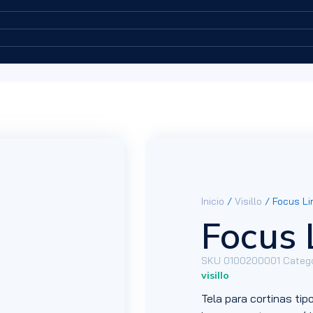
Inicio
/
Visillo
/ Focus Li
Focus 
SKU
0100200001
Catego
visillo
Tela para cortinas tipo 