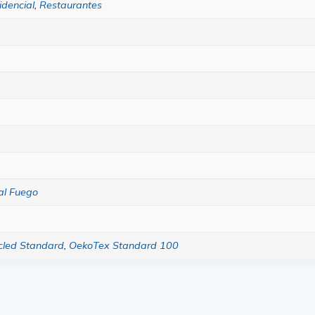
idencial
,
Restaurantes
al Fuego
cled Standard
,
OekoTex Standard 100