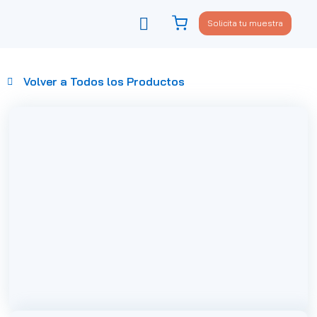
Solicita tu muestra
Viste tu sofá
Política de privacidad
Volver a Todos los Productos