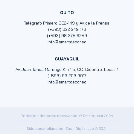
QUITO
Telégrafo Primero OE2-149 y Av de la Prensa.
(+593) 022 249 173
(+593) 98 375 6259
info@smartdecor.ec
GUAYAQUIL
Av Juan Tanca Marengo Km 1.5, CC. Dicentro. Local 7.
(+593) 99 203 9917
info@smartdecor.ec
Todos los derechos reservados. © Smartdecor 2024
Sitio desarrollado por
Zeon Digital Lab
© 2024