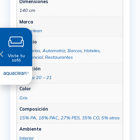
Dimensiones
140 cm
Marca
Aquaclean
Espacio
Auditorios
,
Automotriz
,
Barcos
,
Hoteles
,
Viste tu
Residencial
,
Restaurantes
sofá
Colección
Rustika 20 – 21
Color
Gris
Composición
15% PA
,
18% PAC
,
27% PES
,
35% CO
,
5% otros
Ambiente
Interior