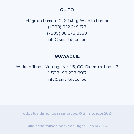
QUITO
Telégrafo Primero OE2-149 y Av de la Prensa.
(+593) 022 249 173
(+593) 98 375 6259
info@smartdecor.ec
GUAYAQUIL
Av Juan Tanca Marengo Km 1.5, CC. Dicentro. Local 7.
(+593) 99 203 9917
info@smartdecor.ec
Todos los derechos reservados. © Smartdecor 2024
Sitio desarrollado por
Zeon Digital Lab
© 2024