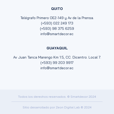
QUITO
Telégrafo Primero OE2-149 y Av de la Prensa.
(+593) 022 249 173
(+593) 98 375 6259
info@smartdecor.ec
GUAYAQUIL
Av Juan Tanca Marengo Km 1.5, CC. Dicentro. Local 7.
(+593) 99 203 9917
info@smartdecor.ec
Todos los derechos reservados. © Smartdecor 2024
Sitio desarrollado por
Zeon Digital Lab
© 2024