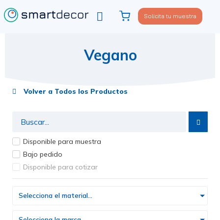
Solicita tu muestra
Viste tu sofá
Política de privacidad
Vegano
Volver a Todos los Productos
Disponible para muestra
Bajo pedido
Disponible para cotizar
Selecciona el material...
Selecciona la marca...