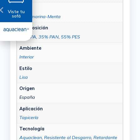
Color
Viste tu
sofá
Aquamarina-Menta
Composición
10% PA
,
35% PAN
,
55% PES
Ambiente
Interior
Estilo
Lisa
Origen
España
Aplicación
Tapicería
Tecnología
Aquaclean
,
Resistente al Desgarro
,
Retardante