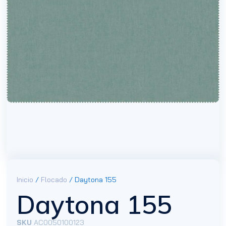
Inicio
/
Flocado
/ Daytona 155
Daytona 155
SKU
AC0050100123