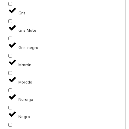
Gris
Gris Mate
Gris-negro
Marrón
Morado
Naranja
Negro