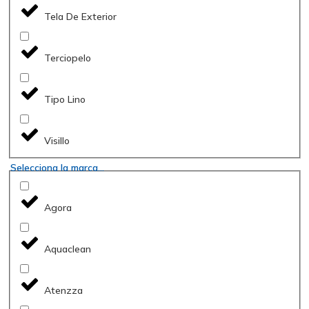
Tela De Exterior
Terciopelo
Tipo Lino
Visillo
Selecciona la marca...
Agora
Aquaclean
Atenzza