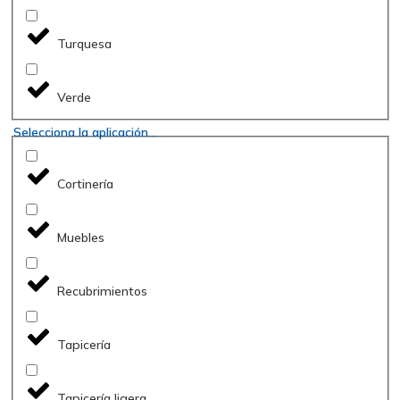
Turquesa
Verde
Selecciona la aplicación...
Cortinería
Muebles
Recubrimientos
Tapicería
Tapicería ligera