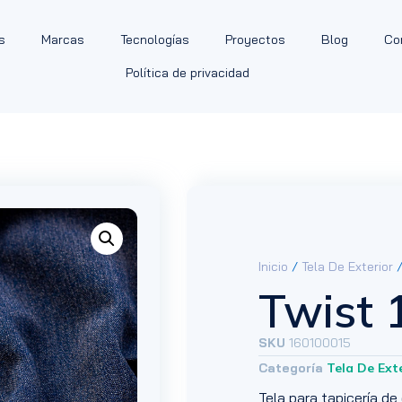
s
Marcas
Tecnologías
Proyectos
Blog
Co
Política de privacidad
Inicio
/
Tela De Exterior
/
Twist 
SKU
160100015
Categoría
Tela De Ext
Tela para tapicería de 