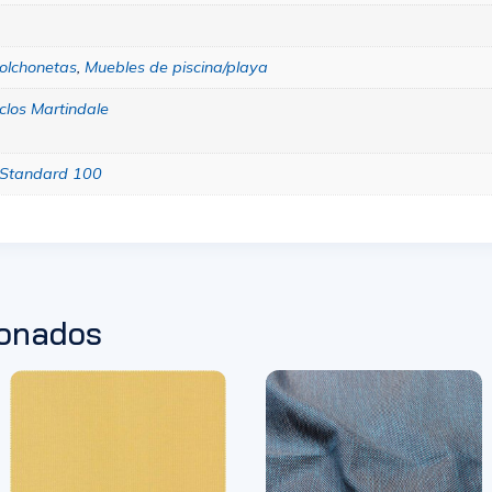
olchonetas
,
Muebles de piscina/playa
clos Martindale
Standard 100
ionados