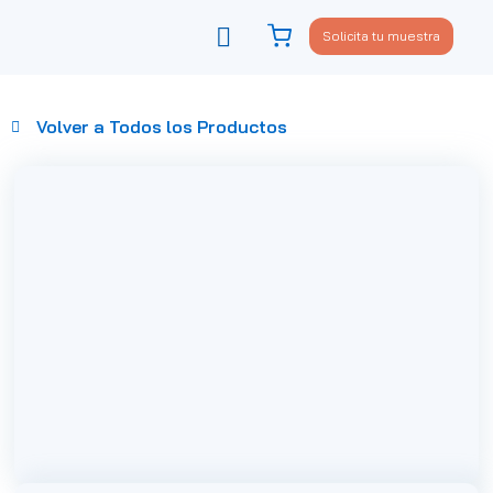
Solicita tu muestra
Viste tu sofá
Política de privacidad
Volver a Todos los Productos