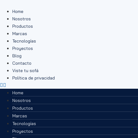
Ir
al
Home
contenido
Nosotros
Productos
Marcas
Tecnologías
Proyectos
Blog
Contacto
Viste tu sofá
Política de privacidad
Home
Nosotros
Productos
Marcas
Tecnologías
Proyectos