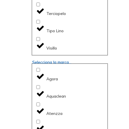
Terciopelo
Tipo Lino
Visillo
Selecciona la marca...
Agora
Aquaclean
Atenzza