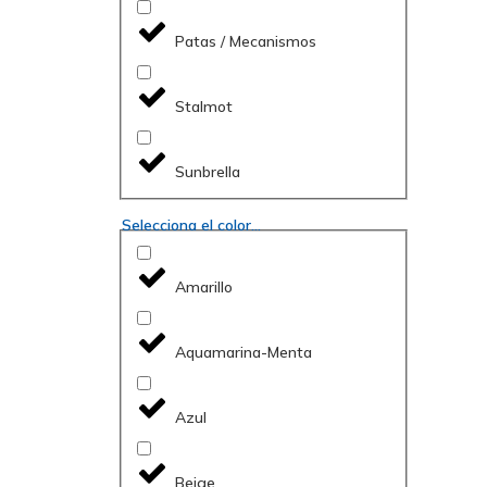
Patas / Mecanismos
Stalmot
Sunbrella
Selecciona el color...
Amarillo
Aquamarina-Menta
Azul
Beige