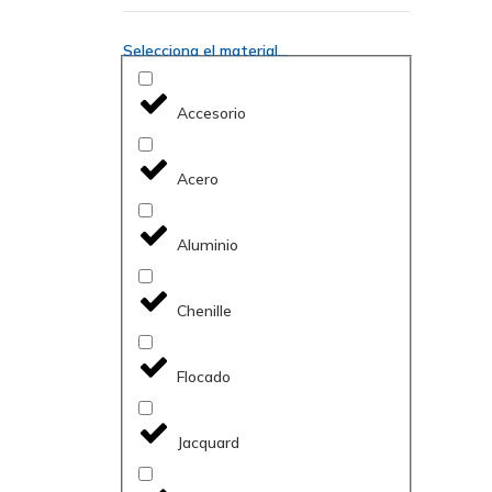
Selecciona el material...
Accesorio
Acero
Aluminio
Chenille
Flocado
Jacquard