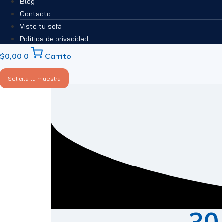
Blog
Contacto
Viste tu sofá
Política de privacidad
$
0,00
0
Carrito
Solicita tu muestra
30