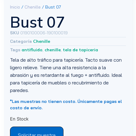
Inicio
/
Chenille
/ Bust 07
Bust 07
SKU
0190100006-190100019
Categoría
Chenille
Tags
antifluido
,
chenille
,
tela de tapiceria
Tela de alto tráfico para tapicería. Tacto suave con
ligero relieve. Tiene una alta resistencia a la
abrasión y es retardante al fuego + antifluido. Ideal
para tapicería de muebles o recubrimiento de
paredes.
*Las muestras no tienen costo. Únicamente pagas el
costo de envío.
En Stock
Solicitar muestra