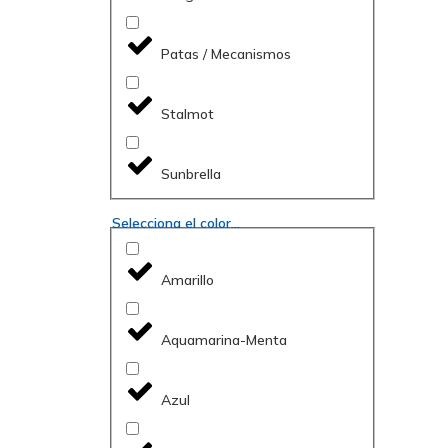
Patas / Mecanismos
Stalmot
Sunbrella
Selecciona el color...
Amarillo
Aquamarina-Menta
Azul