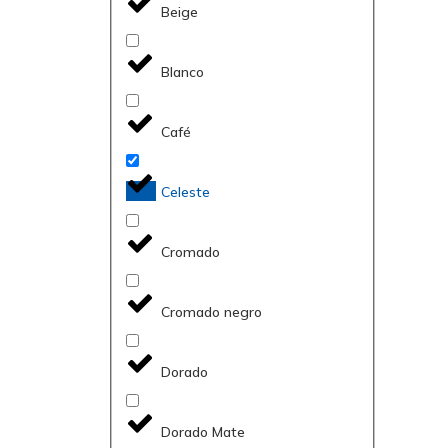
Beige
Blanco
Café
Celeste
Cromado
Cromado negro
Dorado
Dorado Mate