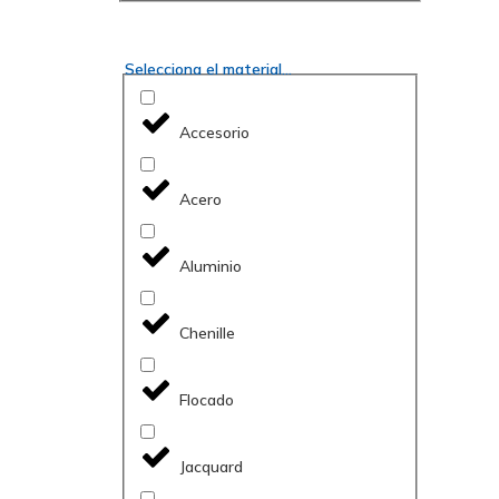
Selecciona el material...
Accesorio
Acero
Aluminio
Chenille
Flocado
Jacquard