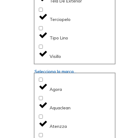
Tela De Exterior
Terciopelo
Tipo Lino
Visillo
Selecciona la marca...
Agora
Aquaclean
Atenzza