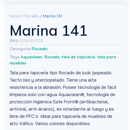
Inicio
/
Flocado
/ Marina 141
Marina 141
SKU
0050100129
Categoría
Flocado
Tags
Aquaclean
,
flocado
,
tela de tapiceria
,
tela para
muebles
Tela para tapicería tipo flocado de look jaspeado.
Tacto liso y aterciopelado. Tiene una alta
resistencia a la abrasión. Posee tecnología de fácil
limpieza solo con agua Aquaclean®, tecnología de
protección higiénica Safe Front® (antibacterial,
antiviral, anti-ácaros), es retardante al fuego y es
libre de PFC’s. Ideal para tapicería de muebles de
alto tráfico. Varios colores disponibles.