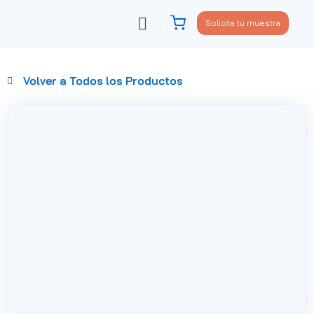
Solicita tu muestra
Viste tu sofá
Política de privacidad
Volver a Todos los Productos