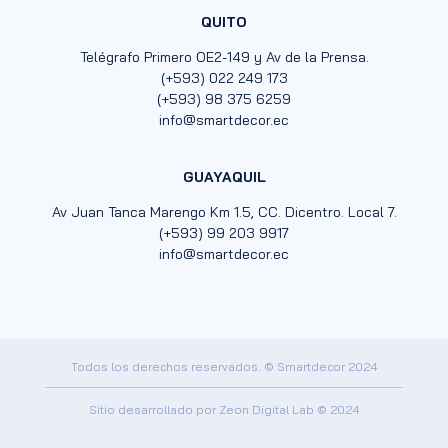
QUITO
Telégrafo Primero OE2-149 y Av de la Prensa.
(+593) 022 249 173
(+593) 98 375 6259
info@smartdecor.ec
GUAYAQUIL
Av Juan Tanca Marengo Km 1.5, CC. Dicentro. Local 7.
(+593) 99 203 9917
info@smartdecor.ec
Todos los derechos reservados. © Smartdecor 2024
Sitio desarrollado por
Zeon Digital Lab
© 2024