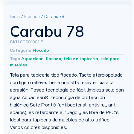
Inicio
/
Flocado
/ Carabu 78
Carabu 78
SKU
0050100118
Categoría
Flocado
Tags
Aquaclean
,
flocado
,
tela de tapiceria
,
tela para
muebles
Tela para tapicería tipo flocado. Tacto aterciopelado
con ligero relieve. Tiene una alta resistencia a la
abrasión. Posee tecnología de fácil limpieza solo con
agua Aquaclean®, tecnología de protección
higiénica Safe Front® (antibacterial, antiviral, anti-
ácaros), es retardante al fuego y es libre de PFC’s.
Ideal para tapicería de muebles de alto tráfico.
Varios colores disponibles.