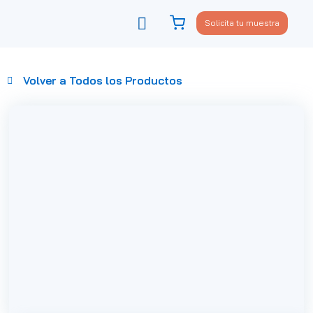
Solicita tu muestra
Viste tu sofá
Política de privacidad
Volver a Todos los Productos