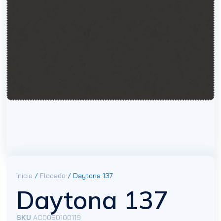
Inicio
/
Flocado
/ Daytona 137
Daytona 137
SKU
AC0050100119