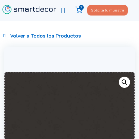
3
Solicita tu muestra
Viste tu sofá
Política de privacidad
Volver a Todos los Productos