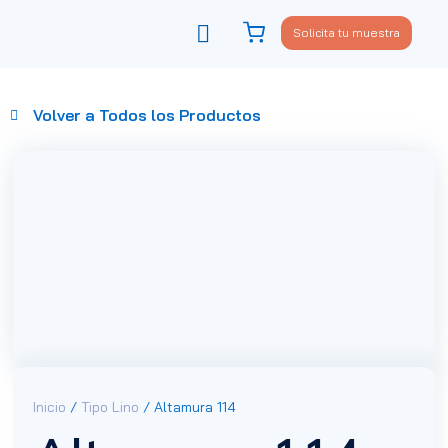
Solicita tu muestra
Viste tu sofá
Política de privacidad
Volver a Todos los Productos
Inicio
/
Tipo Lino
/ Altamura 114