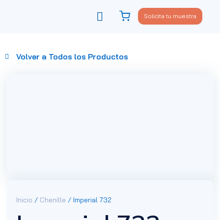
Solicita tu muestra
Viste tu sofá
Política de privacidad
Volver a Todos los Productos
Inicio
/
Chenille
/ Imperial 732