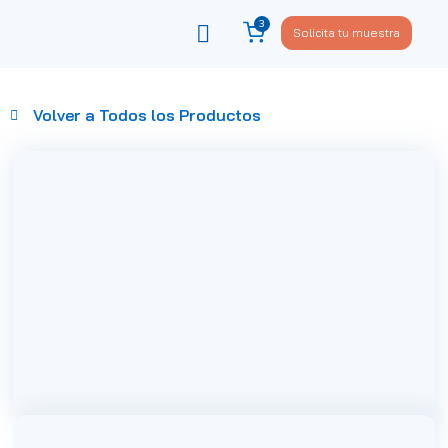
3
Solicita tu muestra
Viste tu sofá
Política de privacidad
Volver a Todos los Productos