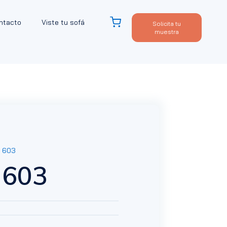
ntacto
Viste tu sofá
Solicita tu
muestra
c 603
 603