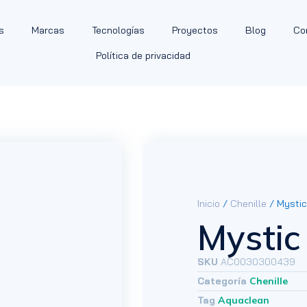
s
Marcas
Tecnologías
Proyectos
Blog
Co
Política de privacidad
Inicio
/
Chenille
/ Mysti
Mystic
SKU
AC0030300439
Categoría
Chenille
Tag
Aquaclean