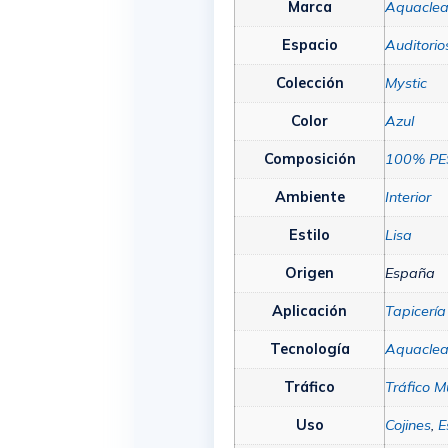
Marca
Aquacle
Espacio
Auditorio
Colección
Mystic
Color
Azul
Composición
100% PE
Ambiente
Interior
Estilo
Lisa
Origen
España
Aplicación
Tapicería
Tecnología
Aquacle
Tráfico
Tráfico M
Uso
Cojines
,
E