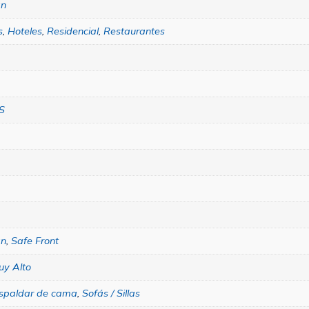
an
s
,
Hoteles
,
Residencial
,
Restaurantes
S
an
,
Safe Front
uy Alto
spaldar de cama
,
Sofás / Sillas