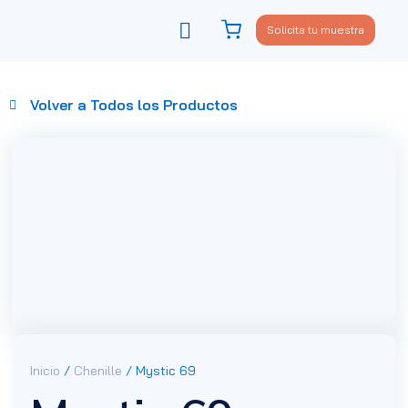
Solicita tu muestra
Viste tu sofá
Política de privacidad
Volver a Todos los Productos
Inicio
/
Chenille
/ Mystic 69