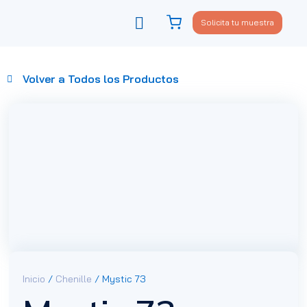
Solicita tu muestra
Viste tu sofá
Política de privacidad
Volver a Todos los Productos
Inicio
/
Chenille
/ Mystic 73