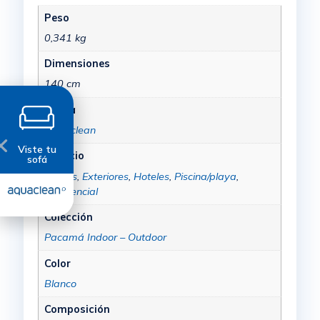
Peso
0,341 kg
Dimensiones
140 cm
Marca
Aquaclean
Viste tu
Espacio
sofá
Barcos
,
Exteriores
,
Hoteles
,
Piscina/playa
,
Residencial
Colección
Pacamá Indoor – Outdoor
Color
Blanco
Composición