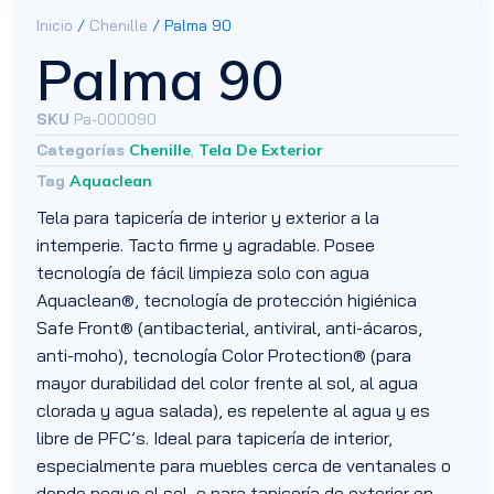
Inicio
/
Chenille
/ Palma 90
Palma 90
SKU
Pa-000090
Categorías
Chenille
,
Tela De Exterior
Tag
Aquaclean
Tela para tapicería de interior y exterior a la
intemperie. Tacto firme y agradable. Posee
tecnología de fácil limpieza solo con agua
Aquaclean®, tecnología de protección higiénica
Safe Front® (antibacterial, antiviral, anti-ácaros,
anti-moho), tecnología Color Protection® (para
mayor durabilidad del color frente al sol, al agua
clorada y agua salada), es repelente al agua y es
libre de PFC’s. Ideal para tapicería de interior,
especialmente para muebles cerca de ventanales o
donde pegue el sol, o para tapicería de exterior en