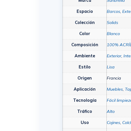
Marca
Sunbrella
Espacio
Barcos
,
Exte
Colección
Solids
Color
Blanco
Composición
100% ACRÍ
Ambiente
Exterior
,
Inte
Estilo
Lisa
Origen
Francia
Aplicación
Muebles
,
Tap
Tecnología
Fácil limpie
Tráfico
Alto
Uso
Cojines
,
Colc