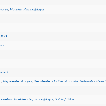
riores
,
Hoteles
,
Piscina/playa
LICO
rior
icería
za
,
Repelente al agua
,
Resistente a la Decoloración
,
Antimoho
,
Resist
honetas
,
Muebles de piscina/playa
,
Sofás / Sillas