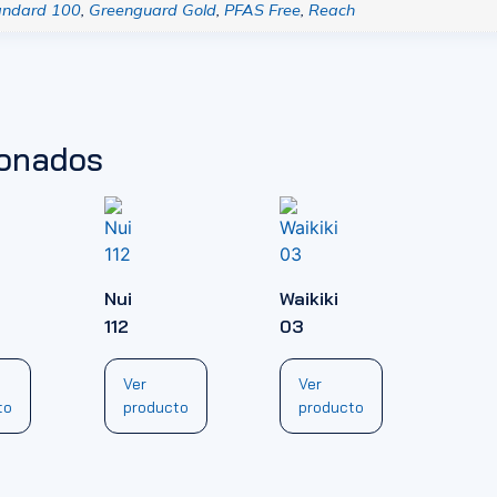
andard 100
,
Greenguard Gold
,
PFAS Free
,
Reach
ionados
Nui
Waikiki
112
03
Ver
Ver
to
producto
producto