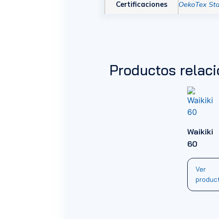
Certificaciones
OekoTex St
Productos relac
Waikiki
60
Ver
produc