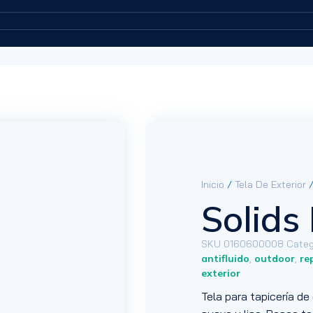
Inicio
/
Tela De Exterior
/
Solids
SKU
0160600008
Categ
antifluido
,
outdoor
,
re
exterior
Tela para tapicería de 